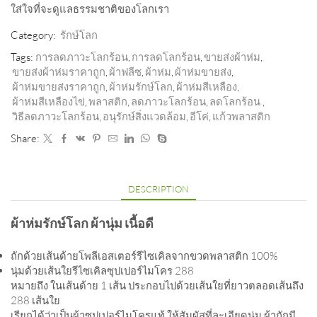
ใส่ใจที่จะดูแลธรรมชาติของโลกเรา
Category:
รักษ์โลก
Tags:
การลดภาวะโลกร้อน
,
การลดโลกร้อน
,
ขายส่งผ้าห่ม
,
ขายส่งผ้าห่มราคาถูก
,
ผ้าฟลีซ
,
ผ้าห่ม
,
ผ้าห่มขายส่ง
,
ผ้าห่มขายส่งราคาถูก
,
ผ้าห่มรักษ์โลก
,
ผ้าห่มสีเหลือง
,
ผ้าห่มสีเหลืองไข่
,
พลาสติก
,
ลดภาวะโลกร้อน
,
ลดโลกร้อน ‪
,
วิธีลดภาวะโลกร้อน
,
อนุรักษ์สิ่งแวดล้อม
,
อีโค่
,
แก้วพลาสติก
Share:
DESCRIPTION
ผ้าห่มรักษ์โลก ผ้านุ่ม เนื้อดี
ถักด้วยเส้นด้ายโพลีเอสเตอร์รีไซเคิลจากขวดพลาสติก 100%
นุ่มด้วยเส้นใยรีไซเคิลซุปเปอร์ไมโคร 288
หมายถึง ในเส้นด้าย 1 เส้น ประกอบไปด้วยเส้นใยที่ยาวตลอดเส้นถึง
288 เส้นใย
เรียกได้ว่าเป็นผ้าซุปเปอร์ไมโครแท้ ให้สัมผัสที่ละเอียดนุ่ม ผ้าถักมี