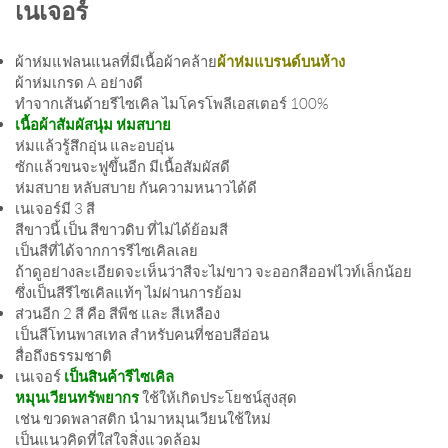
เนเจอร์
ผ้าห่มแฟลนแนลที่มีเนื้อผ้าคล้าย
ผ้าห่มแบรนด์บนห้าง
ผ้าห่มเกรด A อย่างดี
ทำจากเส้นด้ายรีไซเคิล ไมโครโพลีเอสเตอร์ 100%
เนื้อผ้าสัมผัสนุ่ม ห่มสบาย
ห่มแล้วรู้สึกอุ่น และอบอุ่น
ซักแล้วขนจะฟูขึ้นอีก มีเนื้อสัมผัสดี
ห่มสบาย หลับสบาย กันความหนาวได้ดี
เนเจอร์มี 3 สี
สีขาวนี้ เป็น สีขาวดิบ ที่ไม่ได้ย้อมสี
เป็นสีที่ได้จากการรีไซเคิลเลย
ถ้าดูอย่างละเอียดจะเห็นว่าสีจะไม่ขาว จะออกสีออฟไวท์เล็กน้อย
ซึ่งเป็นสีรีไซเคิลแท้ๆ ไม่ผ่านการย้อม
ส่วนอีก 2 สี คือ สีพีช และ สีเหลือง
เป็นสีโทนพาสเทล สำหรับคนที่ชอบสีอ่อน
สื่อถึงธรรมชาติ
เนเจอร์
เป็นสินค้ารีไซเคิล
หมุนเวียนทรัพยากร
ใช้ให้เกิดประโยชน์สูงสุด
เช่น ขวดพลาสติก นำมาหมุนเวียนใช้ใหม่
เป็นแนวคิดที่ใส่ใจสิ่งแวดล้อม