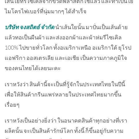
เส้นใยที่รีไซเคิ
ลจากขวดพลาสติกใช้แล้ว และทำเป็นใย
ไมโครไฟเบอร์ที่
นุ่มมากๆ ได้สำเร็จ
บริษัท จงสถิตย์ จำกัด
นำเส้นใยนั้น มาปั่นเป็นเส้นด้าย
แล้วทอเป็นผืนผ้า และส่งออกผ้าและผ้าห่มรีไซเ
คิล
100% ไปขายทั่วโลก ทั้งอเมริกาเหนือ อเมริกาใต้ ยุโรป
แอฟริกา ออสเตรเลีย และเอเชีย เป็นคว
ามภาคภูมิใจ
ของคนไทยได้เลยน
ะคะ
เราหวังว่า สินค้านี้จะเป็นที่รู้จักใน
ประเทศไทยในปีนี้
เพื่อให้สินค้ากรีนแพร่หลาย
ในประเทศไทยมากขึ้น
เรื่อยๆ
เราหวังเป็นอย่างยิ่งว่า ในอนาคตสินค้าทุกอย่างที่เร
า
ผลิตนั้น จะเป็นสินค้ารักษ์โลก ทั้งนี้ ก็ขึ้นอยู่กับความ