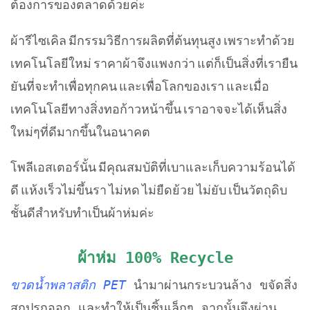
ต้องการขอ
งตลาดด้วยค่ะ
ผ้ารีไซเคิล มีกรรมวิธีการผลิตที่ต้นทุน
สูง เพราะทำด้วย
เทคโนโลยีใหม่ ราคาผ้าจึงแพงกว่า แต่ก็เป็นสิ่งที่เรายืน
ยันท
ี่จะทำเพื่อทุกคน และเพื่อโลกของเรา และเมื่อ
เทคโนโลยีทางสิ่งทอ
ก้าวหน้าขึ้น เราอาจจะได้เห็นสิ่ง
ใหม่ๆที
่ดีมากขึ้นในอนาคต
โพลีเอสเตอร์นั้น มีคุณสมบัติที่เบาและเก็บค
วามร้อนได้
ดี แห้งเร็วไม่ขึ้นรา ไม่หด ไม่ยืดย้วย ไม่ยับ เป็นวัตถุดิบ
ชั้นดีสำหรับทำ
เป็นผ้าห่มค่ะ
ผ้าห่ม 100% Recycle
ขวดน้ำพลาสติก PET
นำมาผ่านกระบวนล้าง ขจัดสิ่ง
สกปรกออก และทำให้เป็นชิ้นเล็กๆ จากนั้นจึงผ่าน