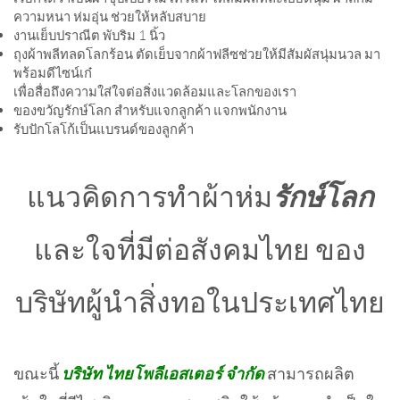
ความหนา ห่มอุ่น ช่วยให้หลับสบาย
งานเย็บปราณีต พับริม 1 นิ้ว
ถุงผ้าพลีทลดโลกร้อน ตัดเย็บจากผ้าฟลีซช่วยให้มีสัมผัสนุ่มนวล มา
พร้อมดีไซน์เก๋
เพื่อสื่อถึงความใส่ใจต่อสิ่งแวดล้อมและโลกของเรา
ของขวัญรักษ์โลก สำหรับแจกลูกค้า แจกพนักงาน
รับปักโลโก้เป็นแบรนด์ของลูกค้า
แนวคิดการทำผ้าห่ม
รักษ์โลก
และใจที่มีต่อสังคมไทย ของ
บริษัทผู้นำสิ่งทอในประเ
ทศไทย
ขณะนี้
บริษัท ไทยโพลีเอสเตอร์ จำกัด
สามารถผลิต