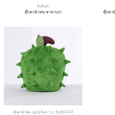
รับสั่งทำ
ตุ๊กตาผ้าห่ม ซาลาเปา
ตุ๊กตา
ตุ๊กตาผ้าห่ม
,
นุ่มไมโคร 216
,
รับปักโลโก้