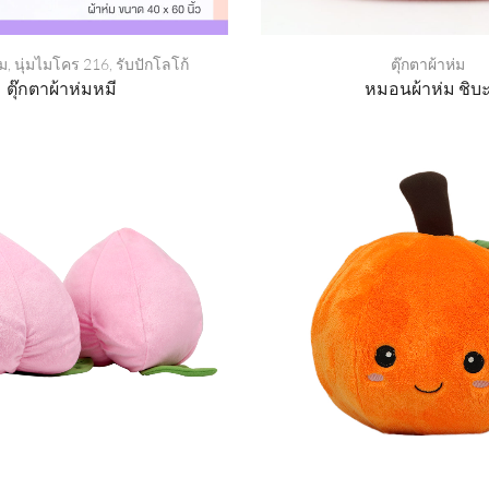
่ม
,
นุ่มไมโคร 216
,
รับปักโลโก้
ตุ๊กตาผ้าห่ม
ตุ๊กตาผ้าห่มหมี
หมอนผ้าห่ม ชิบ