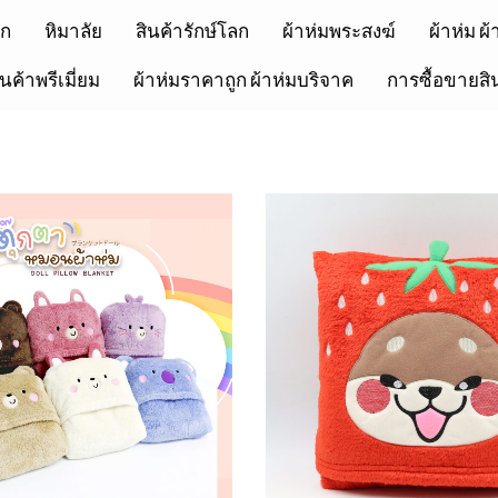
รก
หิมาลัย
สินค้ารักษ์โลก
ผ้าห่มพระสงฆ์
ผ้าห่ม ผ
ินค้าพรีเมี่ยม
ผ้าห่มราคาถูก ผ้าห่มบริจาค
การซื้อขายสิ