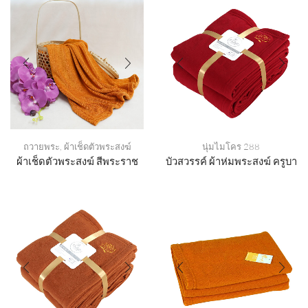
ถวายพระ
,
ผ้าเช็ดตัวพระสงฆ์
นุ่มไมโคร 288
ผ้าเช็ดตัวพระสงฆ์ สีพระราช
บัวสวรรค์ ผ้าห่มพระสงฆ์ ครูบา