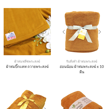
ผ้าห่มฟลีซพระสงฆ์
รับสั่งทำ ผ้าห่มพระสงฆ์
ผ้าห่มบิ๊กแคท ถวายพระสงฆ์
อ่อนน้อม ผ้าห่มพระสงฆ์ x 10
ผืน